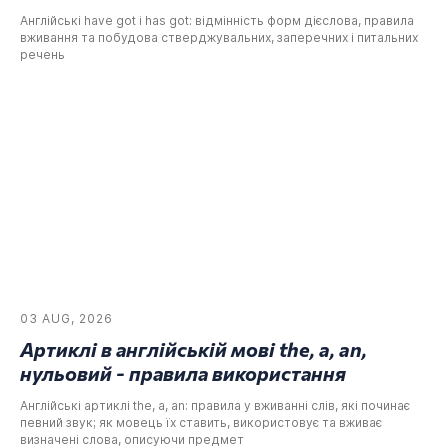
Англійські have got і has got: відмінність форм дієслова, правила
вживання та побудова стверджувальних, заперечних і питальних
речень
03 AUG, 2026
Артиклі в англійській мові the, a, an,
нульовий - правила використання
Англійські артиклі the, a, an: правила у вживанні слів, які починає
певний звук; як мовець їх ставить, використовує та вживає
визначені слова, описуючи предмет