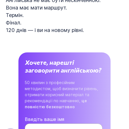
Англійська не має бути нескінченною.
Вона має мати маршрут.
Термін.
Фінал.
120 днів — і ви на новому рівні.
Хочете, нарешті
заговорити англійською?
50 хвилин з професійним
методистом, щоб визначити рівень,
отримати корисний матеріал та
рекомендації по навчанню,
це
повністю безкоштовно
Введіть ваше імя