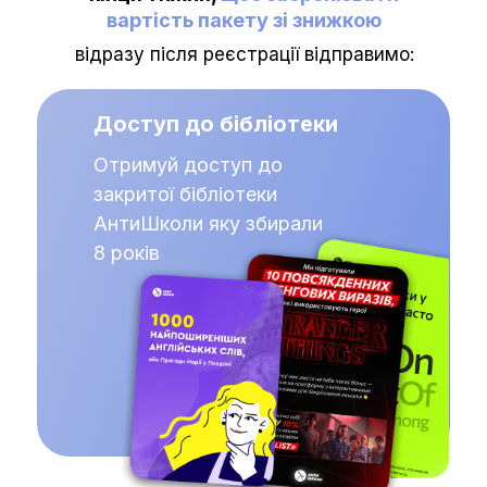
вартість пакету зі знижкою
відразу після реєстрації відправимо:
Доступ до бібліотеки
Отримуй доступ до
закритої бібліотеки
АнтиШколи яку збирали
8 років