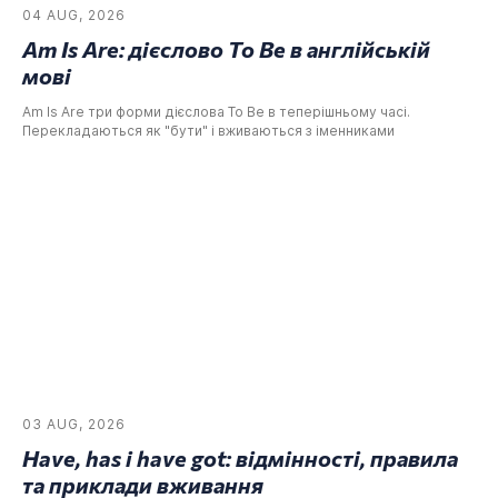
04 AUG, 2026
Am Is Are: дієслово To Be в англійській
мові
Am Is Are три форми дієслова To Be в теперішньому часі.
Перекладаються як "бути" і вживаються з іменниками
03 AUG, 2026
Have, has і have got: відмінності, правила
та приклади вживання