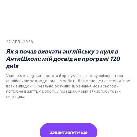
22 APR, 2026
Як я почав вивчати англійську з нуля в
АнтиШколі: мій досвід на програмі 120
днів
У мене мета досить проста й зрозуміла — я хочу спілкуватися
англійською за кордоном і на роботі. Для мене це не історія “про
всяк випадок”. Я реально розумію, що знання мови сьогодні
потрібне в житті, у роботі, у поїздках, у звичайних побутових
ситуаціях.
Завантажити ще