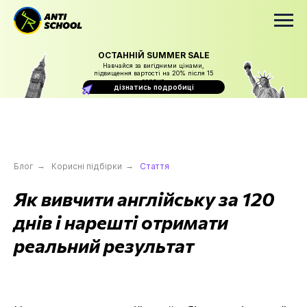
ОСТАННІЙ SUMMER SALE
Навчайся за вигідними цінами,
підвищення вартості на 20% після 15
серпня
дізнатись подробиці
Блог
→
Корисні підбірки
→
Стаття
Як вивчити англійську за 120
днів і нарешті отримати
реальний результат