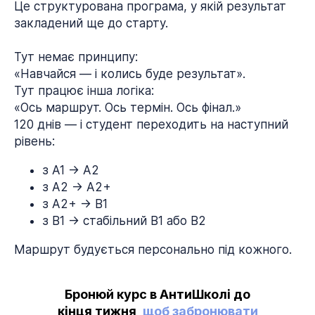
Це структурована програма, у якій результат
закладений ще до старту.
Тут немає принципу:
«Навчайся — і колись буде результат».
Тут працює інша логіка:
«Ось маршрут. Ось термін. Ось фінал.»
120 днів — і студент переходить на наступний
рівень:
з A1 → A2
з A2 → A2+
з A2+ → B1
з B1 → стабільний B1 або B2
Маршрут будується персонально під кожного.
Бронюй курс в АнтиШколі до
кінця тижня,
щоб забронювати