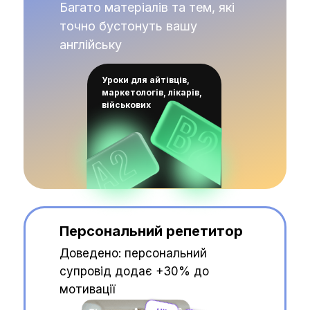
Багато матеріалів та тем, які
точно бустонуть вашу
англійську
Уроки для айтівців,
маркетологів, лікарів,
військових
Персональний репетитор
Доведено: персональний
супровід додає +30% до
мотивації