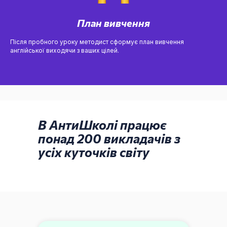
План вивчення
Після пробного уроку методист сформує план вивчення
англійської виходячи з ваших цілей.
В АнтиШколі працює
понад 200 викладачів з
усіх куточків світу