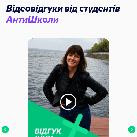
Відеовідгуки від студентів
АнтиШколи