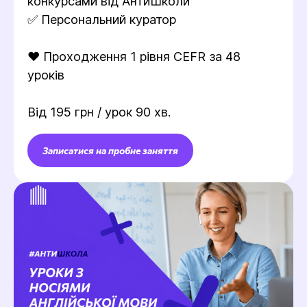
конкурсами від АнтиШколи
✅ Персональний куратор
❤️ Проходження 1 рівня CEFR за 48
уроків
Від 195 грн / урок 90 хв.
Записатися на пробне заняття