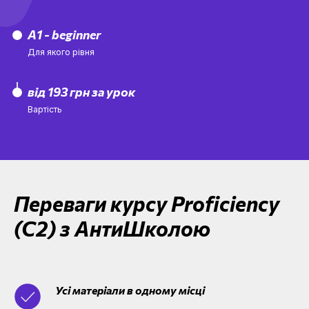
А1 - beginner
Для якого рівня
від 193 грн за урок
Вартість
Переваги курсу Proficiency
(C2) з АнтиШколою
Усі матеріали в одному місці