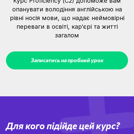
Курс Proficiency (C2) допоможе вам
опанувати володіння англійською на
рівні носія мови, що надає неймовірні
переваги в освіті, кар'єрі та житті
загалом
Записатись на пробний урок
Для кого підійде цей курс?