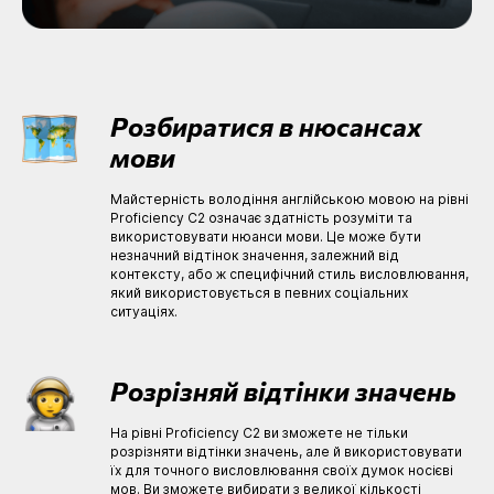
Розбиратися в нюсансах
мови
Майстерність володіння англійською мовою на рівні
Proficiency C2 означає здатність розуміти та
використовувати нюанси мови. Це може бути
незначний відтінок значення, залежний від
контексту, або ж специфічний стиль висловлювання,
який використовується в певних соціальних
ситуаціях.
Розрізняй відтінки значень
На рівні Proficiency C2 ви зможете не тільки
розрізняти відтінки значень, але й використовувати
їх для точного висловлювання своїх думок носієві
мов. Ви зможете вибирати з великої кількості