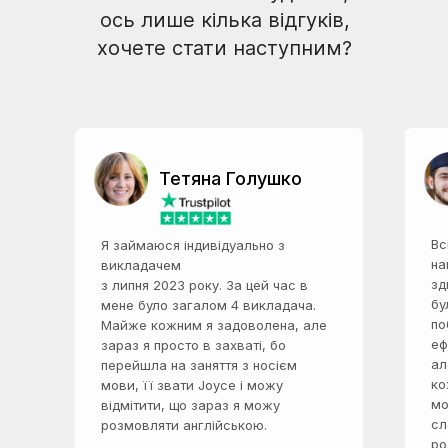
ось лише кілька відгуків,
хочете стати наступним?
Тетяна Голушко
Вс
Я займаюся індивідуально з
на
викладачем
зд
з липня 2023 року. За цей час в
бу
мене було загалом 4 викладача.
по
Майже кожним я задоволена, але
еф
зараз я просто в захваті, бо
ал
перейшла на заняття з носієм
ко
мови, її звати Joyce і можу
мо
відмітити, що зараз я можу
сл
розмовляти англійською.
ро