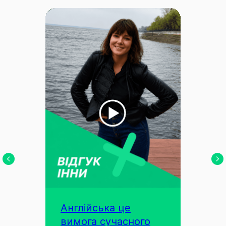
Англійська це
вимога сучасного