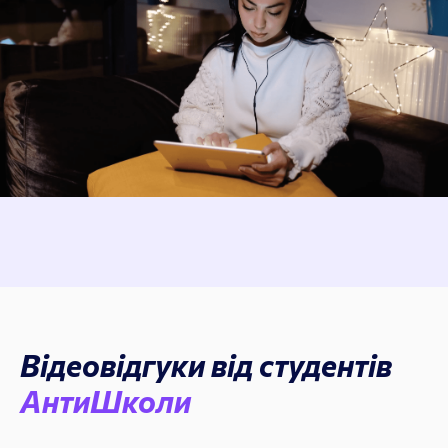
Відеовідгуки від студентів
АнтиШколи