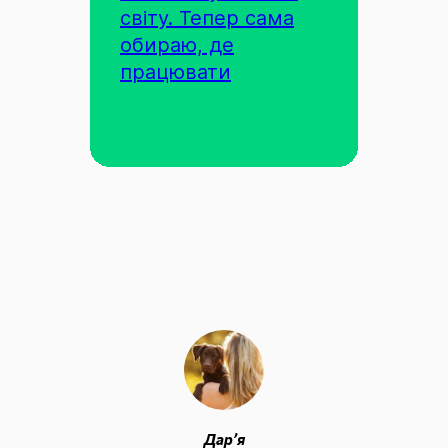
світу. Тепер сама
обираю, де
працювати
Дар’я