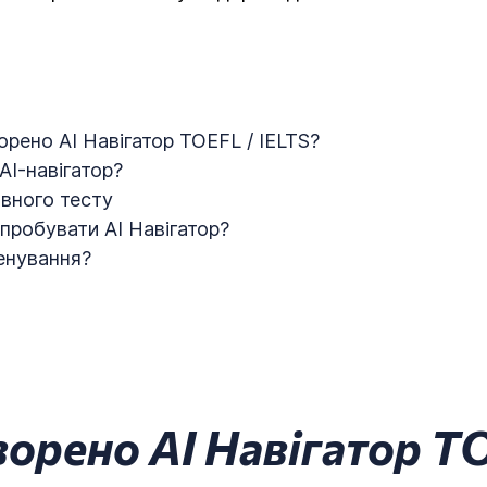
орено AI Навігатор TOEFL / IELTS?
AI-навігатор?
вного тесту
пробувати AI Навігатор?
енування?
ворено AI Навігатор TO