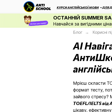
КУРСИ АНГЛІЙСЬКОЇ МОВИ
ДЛЯ Д
ОСТАННІЙ SUMMER SA
Навчайся за вигідними ціна
Блог
Корисні п
→
AI Навіг
АнтиШко
англійсь
Мрієш скласти TO
формат тесту, по
зайвого стресу? 
TOEFL/IELTS від
цікаву, ефективн