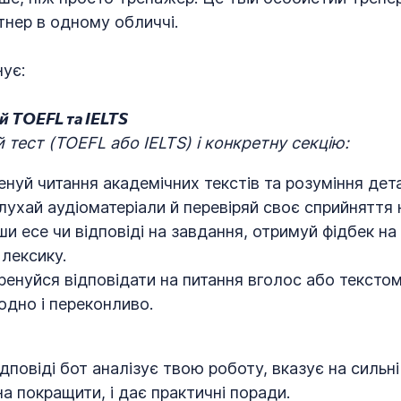
тнер в одному обличчі.
нує:
й TOEFL та IELTS
 тест (TOEFL або IELTS) і конкретну секцію:
нуй читання академічних текстів та розуміння дет
ухай аудіоматеріали й перевіряй своє сприйняття 
и есе чи відповіді на завдання, отримуй фідбек на
 лексику.
енуйся відповідати на питання вголос або текстом
одно і переконливо.
ідповіді бот аналізує твою роботу, вказує на сильні
а покращити, і дає практичні поради.