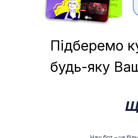
Підберемо к
будь-яку Ва
Щ
Наш бот – це біль