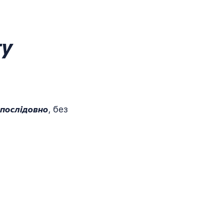
ту
ї послідовно
, без