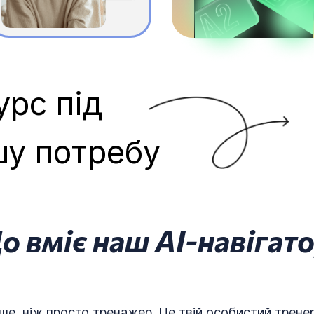
урс під
шу потребу
о вміє наш AI-навігато
ше, ніж просто тренажер. Це твій особистий тренер