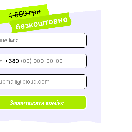
1 599 грн
безкоштовно
+380
Завантажити комікс