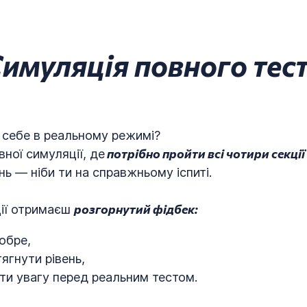
имуляція повного тес
 себе в реальному режимі?
потрібно пройти всі чотири секці
ної симуляції, де
нь — ніби ти на справжньому іспиті.
розгорнутий фідбек:
ції отримаєш
обре,
ягнути рівень,
ти увагу перед реальним тестом.