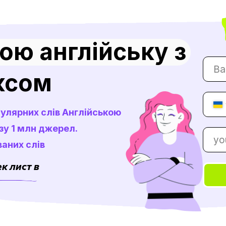
ою англійську з
ксом
пулярних слів Англійською
ізу 1 млн джерел.
ваних слів
к лист в