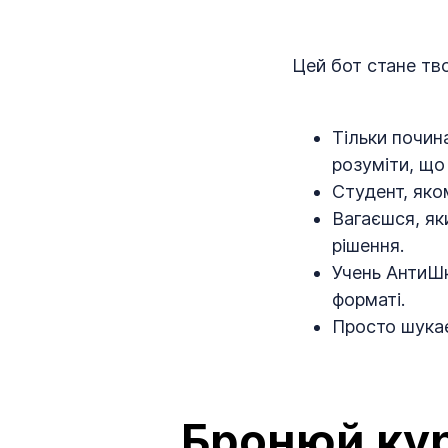
Цей бот стане тв
Тільки почин
розуміти, що
Студент, яко
Вагаєшся, як
рішення.
Учень АнтиШк
форматі.
Просто шукає
Бронюй кур