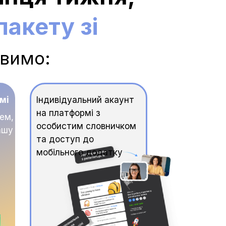
акету зі
авимо:
мі
Індивідуальний акаунт
на платформі з
тем,
особистим словничком
ашу
та доступ до
мобільного додатку