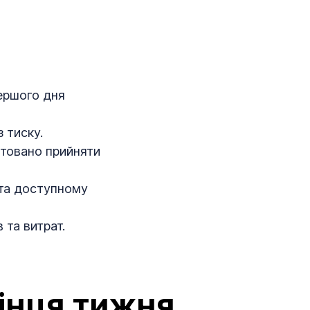
першого дня
 тиску.
нтовано прийняти
 та доступному
 та витрат.
інця тижня,