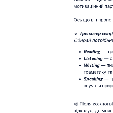
мотиваційний пар
Ось що він пропо
Тренажер секці
🔹
Обирай потрібний
Reading
— тре
Listening
— сл
Writing
— пиш
граматику та
Speaking
— тр
звучати прир
🙌 Після кожної в
підказує, де можн