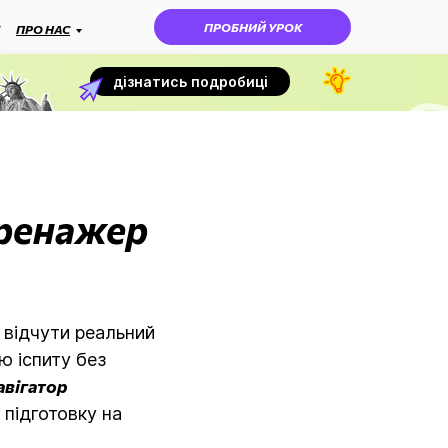
ПРОБНИЙ УРОК
ПРО НАС
дізнатись подробиці
тренажер
 відчути реальний
ю іспиту без
авігатор
 підготовку на