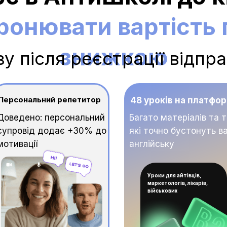
ронювати вартість п
знижкою
зу після реєстрації відпр
Персональний репетитор
48 уроків на платфор
Доведено: персональний
Багато матеріалів та 
супровід додає +30% до
які точно бустонуть в
мотивації
англійську
Уроки для айтівців,
маркетологів, лікарів,
військових