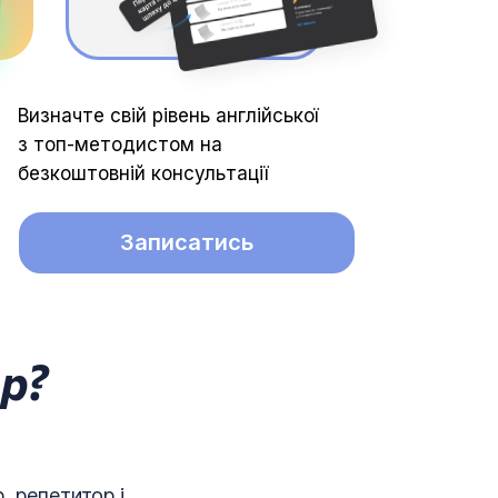
Визначте свій рівень англійської
з топ-методистом на
безкоштовній консультації
Записатись
р?
, репетитор і