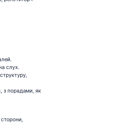
алей.
на слух.
 структуру,
, з порадами, як
 сторони,