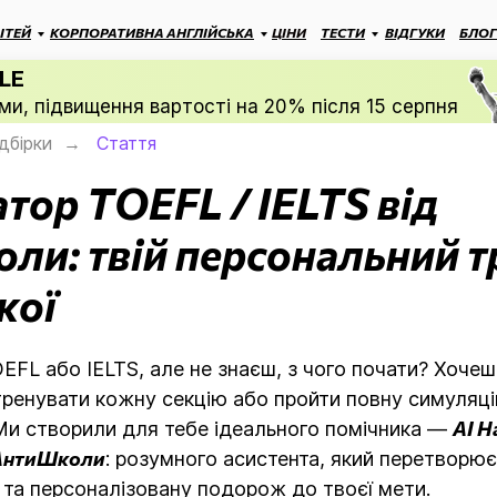
ІТЕЙ
КОРПОРАТИВНА АНГЛІЙСЬКА
ЦІНИ
ТЕСТИ
ВІДГУКИ
БЛОГ
LE
ми, підвищення вартості на 20% після 15 серпня
ідбірки
Стаття
→
атор TOEFL / IELTS від
ли: твій персональний 
кої
EFL або IELTS, але не знаєш, з чого почати? Хочеш
тренувати кожну секцію або пройти повну симуляці
AI Н
Ми створили для тебе ідеального помічника —
 АнтиШколи
: розумного асистента, який перетворює
у та персоналізовану подорож до твоєї мети.