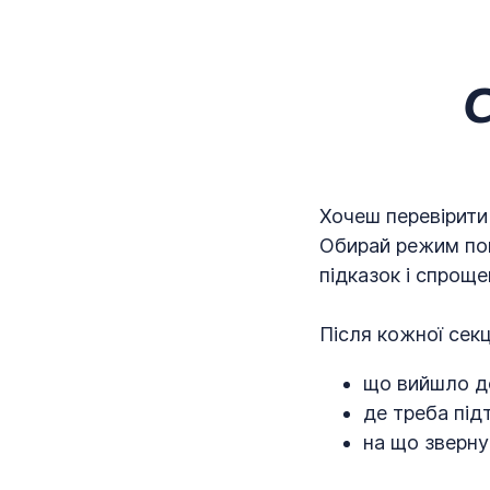
С
Хочеш перевірити
Обирай режим пов
підказок і спроще
Після кожної сек
що вийшло д
де треба підт
на що зверну