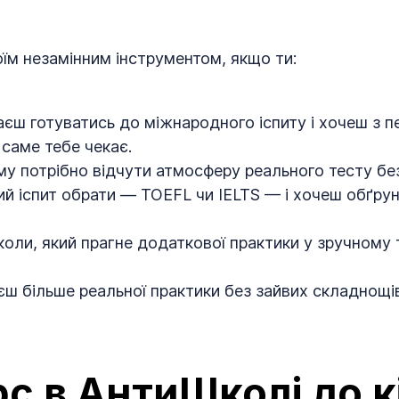
оїм незамінним інструментом, якщо ти:
аєш готуватись до міжнародного іспиту і хочеш з 
 саме тебе чекає.
му потрібно відчути атмосферу реального тесту без
ий іспит обрати — TOEFL чи IELTS — і хочеш обґру
оли, який прагне додаткової практики у зручному
ш більше реальної практики без зайвих складнощів
с в АнтиШколі до к