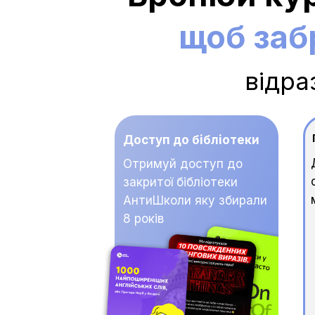
щоб заб
відра
Доступ до бібліотеки
Отримуй доступ до
закритої бібліотеки
АнтиШколи яку збирали
8 років