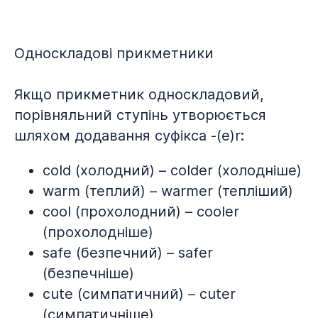
Односкладові прикметники
Якщо прикметник односкладовий,
порівняльний ступінь утворюється
шляхом додавання суфікса -(e)r:
cold (холодний) – colder (холодніше)
warm (теплий) – warmer (тепліший)
cool (прохолодний) – cooler
(прохолодніше)
safe (безпечний) – safer
(безпечніше)
cute (симпатичний) – cuter
(симпатичніше)