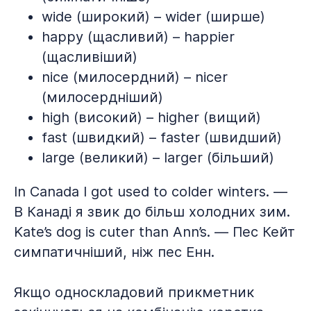
wide (широкий) – wider (ширше)
happy (щасливий) – happier
(щасливіший)
nice (милосердний) – nicer
(милосердніший)
high (високий) – higher (вищий)
fast (швидкий) – faster (швидший)
large (великий) – larger (більший)
In Canada I got used to colder winters. —
В Канаді я звик до більш холодних зим.
Kate’s dog is cuter than Ann’s. — Пес Кейт
симпатичніший, ніж пес Енн.
Якщо односкладовий прикметник