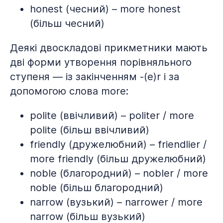
honest (чесний) – more honest
(більш чесний)
Деякі двоскладові прикметники мають
дві форми утворення порівняльного
ступеня — із закінченням -(e)r і за
допомогою слова more:
polite (ввічливий) – politer / more
polite (більш ввічливий)
friendly (дружелюбний) – friendlier /
more friendly (більш дружелюбний)
noble (благородний) – nobler / more
noble (більш благородний)
narrow (вузький) – narrower / more
narrow (більш вузький)