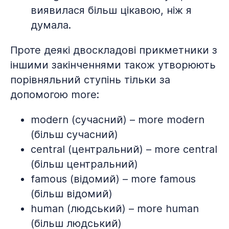
виявилася більш цікавою, ніж я
думала.
Проте деякі двоскладові прикметники з
іншими закінченнями також утворюють
порівняльний ступінь тільки за
допомогою more:
modern (сучасний) – more modern
(більш сучасний)
central (центральний) – more central
(більш центральний)
famous (відомий) – more famous
(більш відомий)
human (людський) – more human
(більш людський)