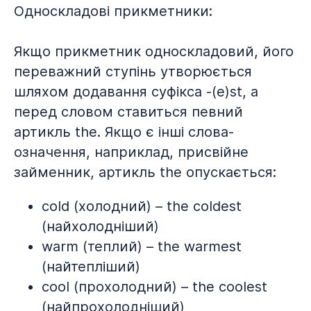
Односкладові прикметники:
Якщо прикметник односкладовий, його
переважний ступінь утворюється
шляхом додавання суфікса -(e)st, а
перед словом ставиться певний
артикль the. Якщо є інші слова-
означення, наприклад, присвійне
займенник, артикль the опускається:
cold (холодний) – the coldest
(найхолодніший)
warm (теплий) – the warmest
(найтепліший)
cool (прохолодний) – the coolest
(найпрохолодніший)