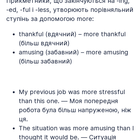
Прикметники, що закінчуються на -ing,
-ed, -ful і -less, утворюють порівняльний
ступінь за допомогою more:
thankful (вдячний) – more thankful
(більш вдячний)
amusing (забавний) – more amusing
(більш забавний)
My previous job was more stressful
than this one. — Моя попередня
робота була більш напруженою, ніж
ця.
The situation was more amusing than I
thought it would be. — Ситуація