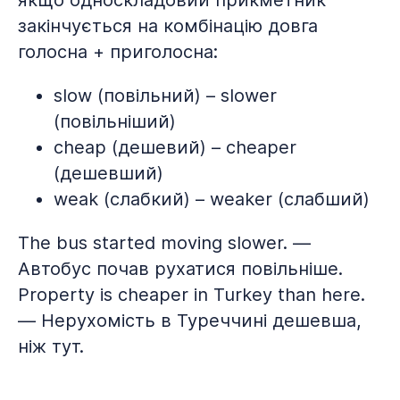
якщо односкладовий прикметник
закінчується на комбінацію довга
голосна + приголосна:
slow (повільний) – slower
(повільніший)
cheap (дешевий) – cheaper
(дешевший)
weak (слабкий) – weaker (слабший)
The bus started moving slower. —
Автобус почав рухатися повільніше.
Property is cheaper in Turkey than here.
— Нерухомість в Туреччині дешевша,
ніж тут.