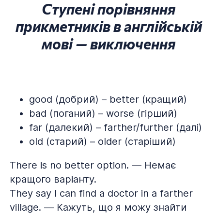
Ступені порівняння
прикметників в англійській
мові — виключення
good (добрий) – better (кращий)
bad (поганий) – worse (гірший)
far (далекий) – farther/further (далі)
old (старий) – older (старіший)
There is no better option. — Немає
кращого варіанту.
They say I can find a doctor in a farther
village. — Кажуть, що я можу знайти