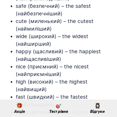
safe (безпечний) – the safest
(найбезпечніший)
cute (миленький) – the cutest
(наймиліший)
wide (широкий) – the widest
(найширший)
happy (щасливий) – the happiest
(найщасливіший)
nice (приємний) – the nicest
(найприємніший)
high (високий) – the highest
(найвищий)
fast (швидкий) – the fastest
(найшвидший)
Акція
large (великий) – the largest
Тест рівня
Відгуки