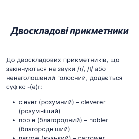
Двоскладові прикметники
До двоскладових прикметників, що
закінчуються на звуки /r/, /l/ або
ненаголошений голосний, додається
суфікс -(e)r:
clever (розумний) – cleverer
(розумніший)
noble (благородний) – nobler
(благородніший)
narrow (вузький) – narrower