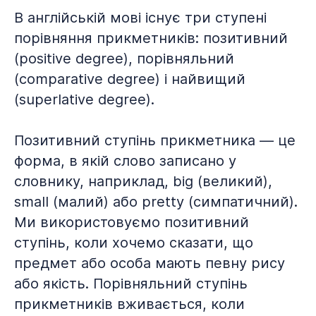
В англійській мові існує три ступені
порівняння прикметників: позитивний
(positive degree), порівняльний
(comparative degree) і найвищий
(superlative degree).
Позитивний ступінь прикметника — це
форма, в якій слово записано у
словнику, наприклад, big (великий),
small (малий) або pretty (симпатичний).
Ми використовуємо позитивний
ступінь, коли хочемо сказати, що
предмет або особа мають певну рису
або якість. Порівняльний ступінь
прикметників вживається, коли