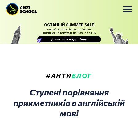
ОСТАННІЙ SUMMER SALE
Навчайся за вигідними цінами,
підвищення вартості на 20% після 15
серпня
дізнатись подробиці
#АНТИ
БЛОГ
Ступені порівняння
прикметників в англійській
мові