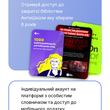
Отримуй доступ до
закритої бібліотеки
АнтиШколи яку збирали
8 років
Індивідуальний акаунт на
платформі з особистим
словничком та доступ до
мобільного додатку