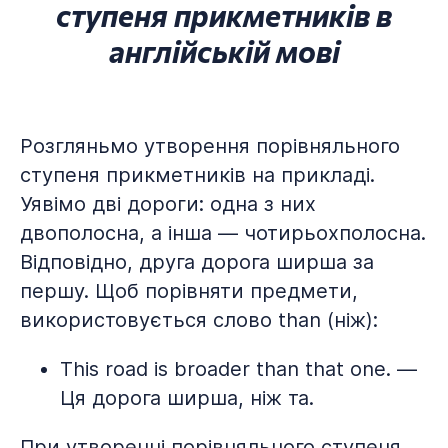
ступеня прикметників в
англійській мові
Розгляньмо утворення порівняльного
ступеня прикметників на прикладі.
Уявімо дві дороги: одна з них
двополосна, а інша — чотирьохполосна.
Відповідно, друга дорога ширша за
першу. Щоб порівняти предмети,
використовується слово than (ніж):
This road is broader than that one. —
Ця дорога ширша, ніж та.
При утворенні порівняльного ступеня