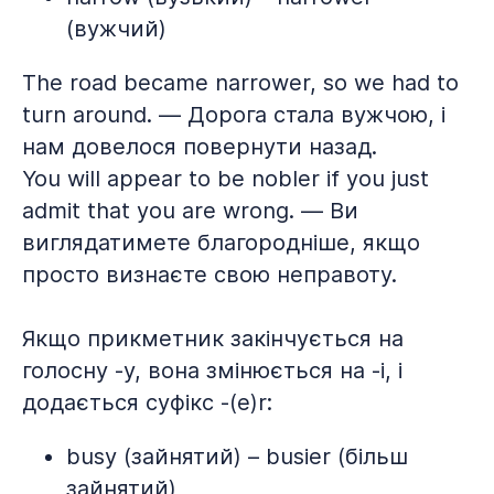
(вужчий)
The road became narrower, so we had to
turn around. — Дорога стала вужчою, і
нам довелося повернути назад.
You will appear to be nobler if you just
admit that you are wrong. — Ви
виглядатимете благородніше, якщо
просто визнаєте свою неправоту.
Якщо прикметник закінчується на
голосну -y, вона змінюється на -i, і
додається суфікс -(e)r:
busy (зайнятий) – busier (більш
зайнятий)