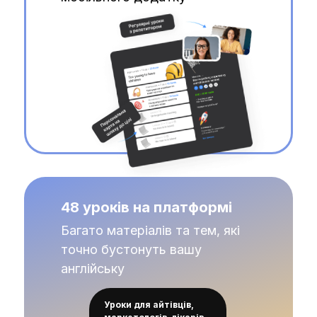
48 уроків на платформі
Багато матеріалів та тем, які
точно бустонуть вашу
англійську
Уроки для айтівців,