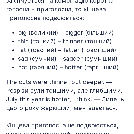
закінчується на комбінацію коротка
голосна + приголосна, то кінцева
приголосна подвоюється:
big (великий) – bigger (більший)
thin (тонкий) – thinner (тонший)
fat (товстий) – fatter (товстіший)
sad (сумний) – sadder (сумніший)
hot (гарячий) – hotter (гарячіший)
The cuts were thinner but deeper. —
Розрізи були тоншими, але глибшими.
July this year is hotter, I think. — Липень
цього року жаркіший, мені здається.
Кінцева приголосна не подвоюється,