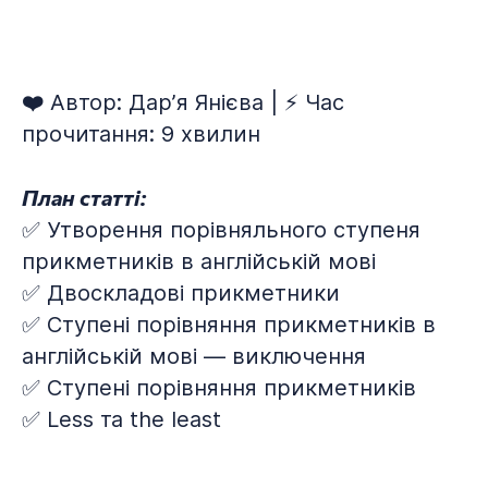
❤️
Автор: Дарʼя Янієва | ⚡ Час
прочитання: 9 хвилин
План статті:
✅ Утворення порівняльного ступеня
прикметників в англійській мові
✅ Двоскладові прикметники
✅ Ступені порівняння прикметників в
англійській мові — виключення
✅ Ступені порівняння прикметників
✅ Less та the least