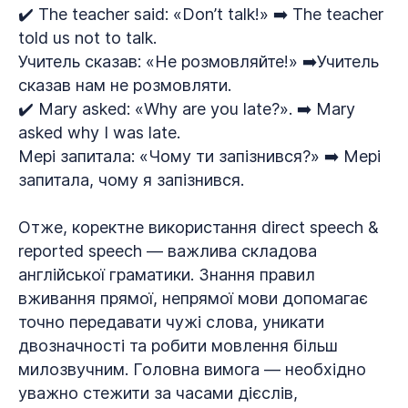
✔️ The teacher said: «Don’t talk!» ➡️ The teacher
told us not to talk.
Учитель сказав: «Не розмовляйте!» ➡️Учитель
сказав нам не розмовляти.
✔️ Mary asked: «Why are you late?». ➡️ Mary
asked why I was late.
Мері запитала: «Чому ти запізнився?» ➡️ Мері
запитала, чому я запізнився.
Отже, коректне використання direct speech &
reported speech — важлива складова
англійської граматики. Знання правил
вживання прямої, непрямої мови допомагає
точно передавати чужі слова, уникати
двозначності та робити мовлення більш
милозвучним. Головна вимога — необхідно
уважно стежити за часами дієслів,