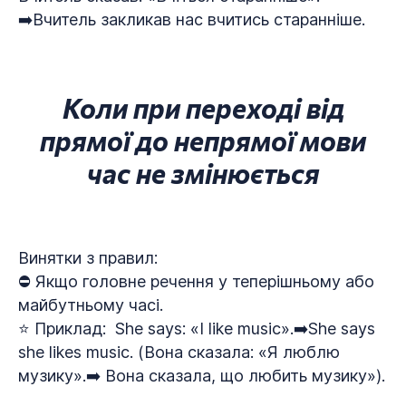
➡️Вчитель закликав нас вчитись старанніше.
Коли при переході від
прямої до непрямої мови
час не змінюється
Винятки з правил:
⛔ Якщо головне речення у теперішньому або
майбутньому часі.
⭐ Приклад: She says: «I like music».➡️She says
she likes music. (Вона сказала: «Я люблю
музику».➡️ Вона сказала, що любить музику»).