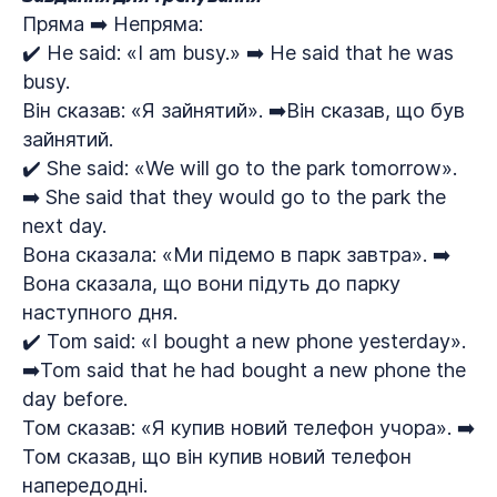
Пряма ➡️ Непряма:
✔️ He said: «I am busy.» ➡️ He said that he was
busy.
Він сказав: «Я зайнятий». ➡️Він сказав, що був
зайнятий.
✔️ She said: «We will go to the park tomorrow».
➡️ She said that they would go to the park the
next day.
Вона сказала: «Ми підемо в парк завтра». ➡️
Вона сказала, що вони підуть до парку
наступного дня.
✔️ Tom said: «I bought a new phone yesterday».
➡️Tom said that he had bought a new phone the
day before.
Том сказав: «Я купив новий телефон учора». ➡️
Том сказав, що він купив новий телефон
напередодні.