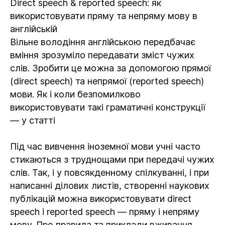
Direct speech & reported speech: як
використовувати пряму та непряму мову в
англійській
Вільне володіння англійською передбачає
вміння зрозуміло передавати зміст чужих
слів. Зробити це можна за допомогою прямої
(direct speech) та непрямої (reported speech)
мови. Як і коли безпомилково
використовувати такі граматичні конструкції
— у статті
Під час вивчення іноземної мови учні часто
стикаються з труднощами при передачі чужих
слів. Так, і у повсякденному спілкуванні, і при
написанні ділових листів, створенні наукових
публікацій можна використовувати direct
speech і reported speech — пряму і непряму
мову. Про правила та приклади вживання