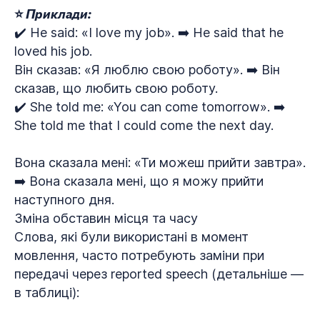
⭐ Приклади:
✔️ He said: «I love my job». ➡️ He said that he
loved his job.
Він сказав: «Я люблю свою роботу». ➡️ Він
сказав, що любить свою роботу.
✔️ She told me: «You can come tomorrow». ➡️
She told me that I could come the next day.
Вона сказала мені: «Ти можеш прийти завтра».
➡️ Вона сказала мені, що я можу прийти
наступного дня.
Зміна обставин місця та часу
Слова, які були використані в момент
мовлення, часто потребують заміни при
передачі через reported speech (детальніше —
в таблиці):