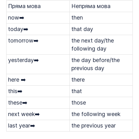
Пряма мова
Непряма мова
now➡️
then
today➡️
that day
tomorrow➡️
the next day/the
following day
yesterday➡️
the day before/the
previous day
here ➡️
there
this➡️
that
these➡️
those
next week➡️
the following week
last year➡️
the previous year