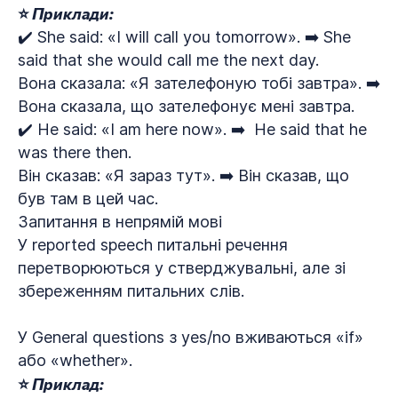
⭐ Приклади:
✔️ She said: «I will call you tomorrow». ➡️ She
said that she would call me the next day.
Вона сказала: «Я зателефоную тобі завтра». ➡️
Вона сказала, що зателефонує мені завтра.
✔️ He said: «I am here now». ➡️ He said that he
was there then.
Він сказав: «Я зараз тут». ➡️ Він сказав, що
був там в цей час.
Запитання в непрямій мові
У reported speech питальні речення
перетворюються у стверджувальні, але зі
збереженням питальних слів.
У General questions з yes/no вживаються «if»
або «whether».
⭐ Приклад: