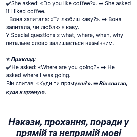
✔️She asked: «Do you like coffee?». ➡️ She asked
if I liked coffee.
Вона запитала: «Ти любиш каву?». ➡️ Вона
запитала, чи люблю я каву.
У Special questions з what, where, when, why
питальне слово залишається незмінним.
⭐ Приклад:
✔️He asked: «Where are you going?» ➡️ He
asked where I was going.
єш?». ➡️ Він спитав,
Він спитав: «Куди ти пряму
куди я прямую.
Накази, прохання, поради у
прямій та непрямій мові