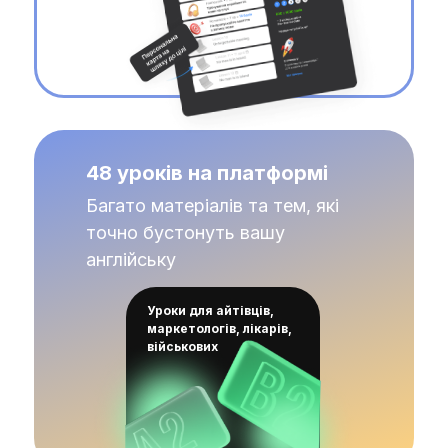
48 уроків на платформі
Багато матеріалів та тем, які
точно бустонуть вашу
англійську
Уроки для айтівців,
маркетологів, лікарів,
військових