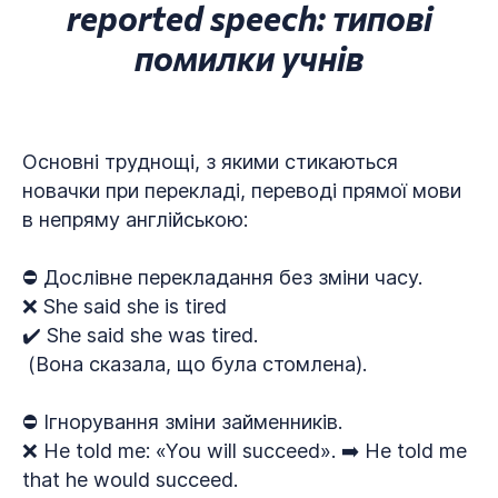
reported speech: типові
помилки учнів
Основні труднощі, з якими стикаються
новачки при перекладі, переводі прямої мови
в непряму англійською:
⛔ Дослівне перекладання без зміни часу.
❌ She said she is tired
✔️ She said she was tired.
(Вона сказала, що була стомлена).
⛔ Ігнорування зміни займенників.
❌ He told me: «You will succeed». ➡️ He told me
that he would succeed.