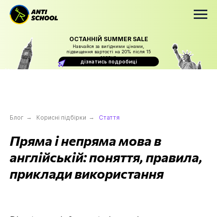
ОСТАННІЙ SUMMER SALE
Навчайся за вигідними цінами,
підвищення вартості на 20% після 15
серпня
дізнатись подробиці
Блог
→
Корисні підбірки
→
Стаття
Пряма і непряма мова в
англійській: поняття, правила,
приклади використання