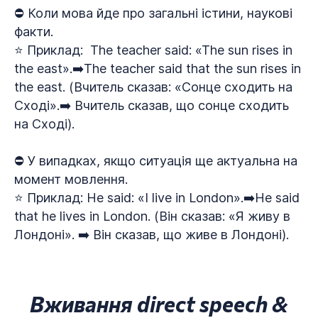
⛔ Коли мова йде про загальні істини, наукові
факти.
⭐ Приклад: The teacher said: «The sun rises in
the east».➡️The teacher said that the sun rises in
the east. (Вчитель сказав: «Сонце сходить на
Сході».➡️ Вчитель сказав, що сонце сходить
на Сході).
⛔ У випадках, якщо ситуація ще актуальна на
момент мовлення.
⭐ Приклад: He said: «I live in London».➡️He said
that he lives in London. (Він сказав: «Я живу в
Лондоні». ➡️ Він сказав, що живе в Лондоні).
Вживання direct speech &