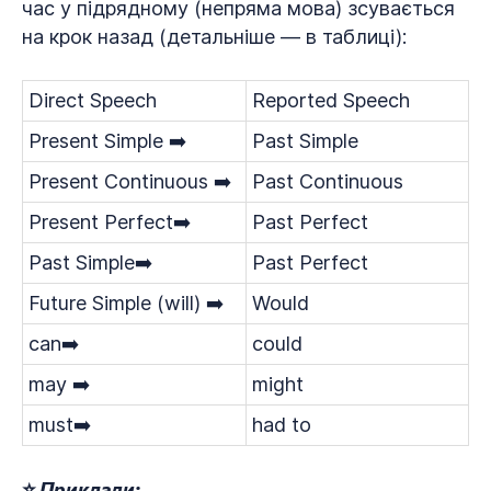
час у підрядному (непряма мова) зсувається
на крок назад (детальніше — в таблиці):
Direct Speech
Reported Speech
Present Simple ➡️
Past Simple
Present Continuous ➡️
Past Continuous
Present Perfect➡️
Past Perfect
Past Simple➡️
Past Perfect
Future Simple (will) ➡️
Would
can➡️
could
may ➡️
might
must➡️
had to
⭐ Приклади: