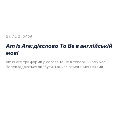
04 AUG, 2026
Am Is Are: дієслово To Be в англійській
мові
Am Is Are три форми дієслова To Be в теперішньому часі.
Перекладаються як "бути" і вживаються з іменниками