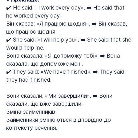
✔️ He said: «I work every day». ➡️ He said that
he worked every day.
Він сказав: «Я працюю щодня». ➡️ Він сказав,
що працює щодня.
✔️ She said: «I will help you». ➡️ She said that she
would help me.
Вона сказала: «Я допоможу тобі». ➡️ Вона
сказала, що допоможе мені.
✔️ They said: «We have finished». ➡️ They said
they had finished.
Вони сказали: «Ми завершили». ➡️ Вони
сказали, що вже завершили.
Зміна займенників
Займенники змінюються відповідно до
контексту речення.