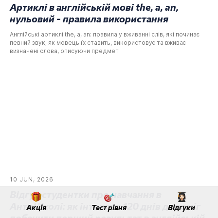
Артиклі в англійській мові the, a, an,
нульовий - правила використання
Англійські артиклі the, a, an: правила у вживанні слів, які починає
певний звук; як мовець їх ставить, використовує та вживає
визначені слова, описуючи предмет
10 JUN, 2026
Відгук студентки про навчання в
АнтиШколі: як інтенсив 120 днів допоміг
Акція
Тест рівня
Відгуки
побачити перший результат в англійській