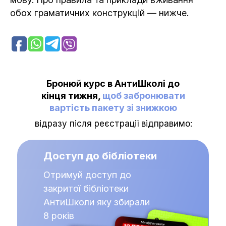
обох граматичних конструкцій — нижче.
Бронюй курс в АнтиШколі до
кінця тижня,
щоб забронювати
вартість пакету зі знижкою
відразу після реєстрації відправимо:
Доступ до бібліотеки
Отримуй доступ до
закритої бібліотеки
АнтиШколи яку збирали
8 років