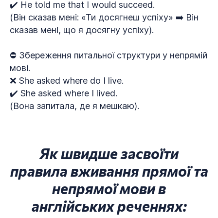
✔️ He told me that I would succeed.
(Він сказав мені: «Ти досягнеш успіху» ➡️ Він
сказав мені, що я досягну успіху).
⛔ Збереження питальної структури у непрямій
мові.
❌ She asked where do I live.
✔️ She asked where I lived.
(Вона запитала, де я мешкаю).
Як швидше засвоїти
правила вживання прямої та
непрямої мови в
англійських реченнях: