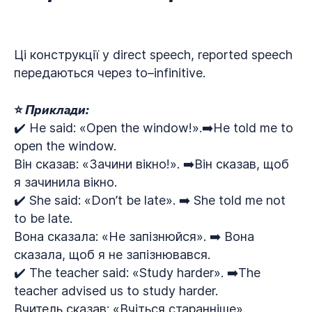
Ці конструкції у direct speech, reported speech
передаються через to–infinitive.
⭐ Приклади:
✔️ He said: «Open the window!».➡️He told me to
open the window.
Він сказав: «Зачини вікно!». ➡️Він сказав, щоб
я зачинила вікно.
✔️ She said: «Don’t be late». ➡️ She told me not
to be late.
Вона сказала: «Не запізнюйся». ➡️ Вона
сказала, щоб я не запізнювався.
✔️ The teacher said: «Study harder». ➡️The
teacher advised us to study harder.
Вчитель сказав: «Вчіться старанніше».