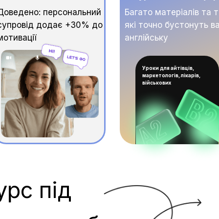
Доведено: персональний
Багато матеріалів та 
супровід додає +30% до
які точно бустонуть в
мотивації
англійську
Уроки для айтівців,
маркетологів, лікарів,
військових
урс під