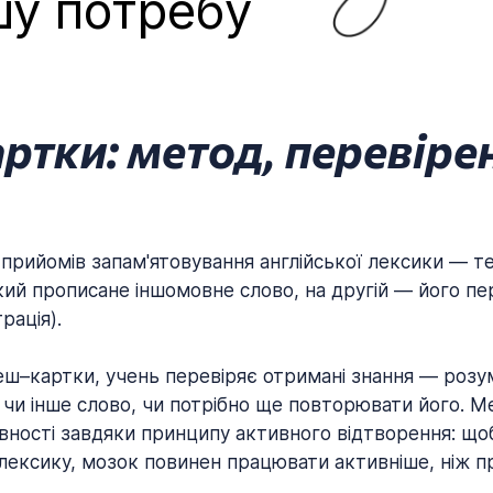
шу потребу
тки: метод, перевіре
 прийомів запам'ятовування англійської лексики — т
який прописане іншомовне слово, на другій — його пе
рація).
ш–картки, учень перевіряє отримані знання — розум
 чи інше слово, чи потрібно ще повторювати його. М
ності завдяки принципу активного відтворення: щоб
у лексику, мозок повинен працювати активніше, ніж 