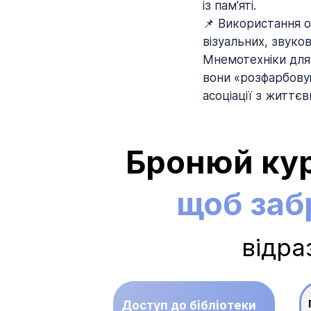
із пам'яті.
📌 Використання о
візуальних, звуко
Мнемотехніки для 
вони «розфарбовую
асоціації з життє
Бронюй кур
щоб заб
відра
Доступ до бібліотеки