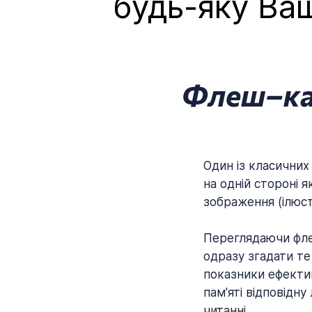
будь-яку Ва
Флеш–кар
Один із класичних
на одній стороні 
зображення (ілюст
Переглядаючи фле
одразу згадати те
показники ефектив
пам'яті відповідн
читанні.