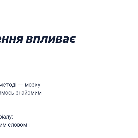
ення впливає
 методі — мозку
чимось знайомим
іалу:
им словом і