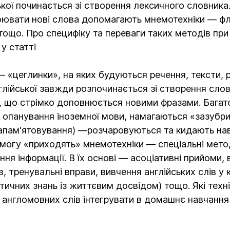
ької починається зі створення лексичного словник
оювати нові слова допомагають мнемотехніки — ф
 тощо. Про специфіку та переваги таких методів при
у статті
 «цеглинки», на яких будуються речення, тексти, р
глійської завжди розпочинається зі створення сло
, що стрімко доповнюється новими фразами. Багато 
 опанування іноземної мови, намагаються «зазубрит
запам'ятовування) —розчаровуються та кидають нав
могу «приходять» мнемотехніки — спеціальні мет
ння інформації. В їх основі — асоціативні прийоми,
в, тренувальні вправи, вивчення англійських слів у 
ичних знань із життєвим досвідом) тощо. Які техн
 англомовних слів інтегрувати в домашнє навчання