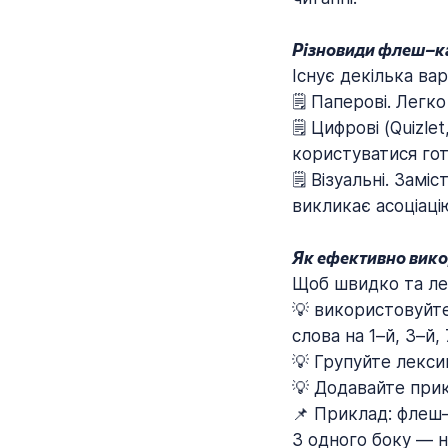
Різновиди флеш–к
Існує декілька ва
🗒️ Паперові. Легк
🗒️ Цифрові (Quizl
користуватися го
🗒️ Візуальні. За
викликає асоціацію
Як ефективно вик
Щоб швидко та лег
💡 використовуйте
слова на 1–й, 3–й,
💡 Групуйте лексик
💡 Додавайте прик
📌 Приклад: флеш–
З одного боку — н