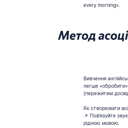
every morning».
Метод асоці
Вивчення англійсь
легше «обробити» 
(пережитим досві
Як створювати асо
📌 Пов’язуйте зву
рідною мовою.