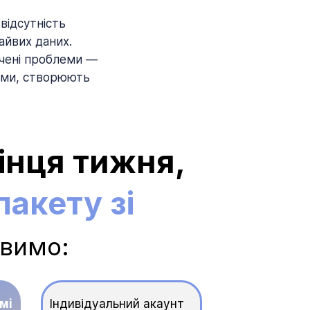
відсутність
айвих даних.
ічені проблеми —
вами, створюють
інця тижня,
акету зі
авимо:
мі
Індивідуальний акаунт