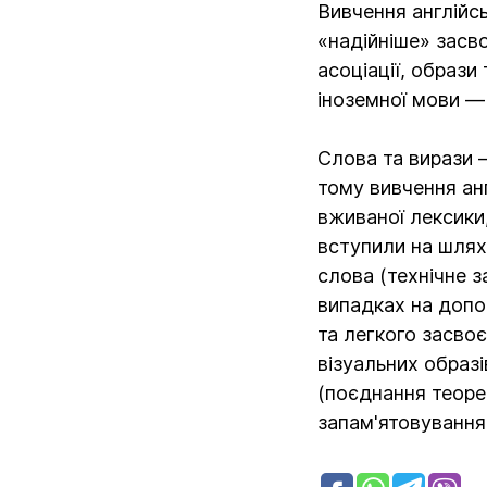
Вивчення англійс
«надійніше» засв
асоціації, образи
іноземної мови — 
Слова та вирази —
тому вивчення ан
вживаної лексики
вступили на шлях
слова (технічне 
випадках на допо
та легкого засвоє
візуальних образі
(поєднання теорет
запам'ятовування