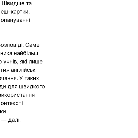
а. Швидше та
леш–картки,
 опануванні
озповіді. Саме
вника найбільш
учнів, які лише
и» англійські
чання. У таких
оди для швидкого
 використання
контексті
іки
 — далі.