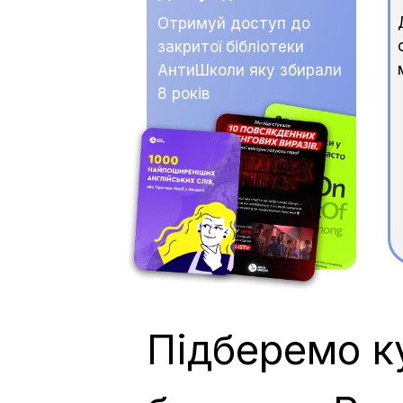
Отримуй доступ до
закритої бібліотеки
АнтиШколи яку збирали
8 років
Підберемо к