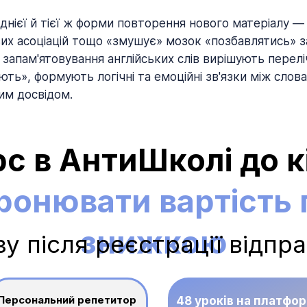
днієї й тієї ж форми повторення нового матеріалу — 
вих асоціацій тощо «змушує» мозок «позбавлятись» з
запам'ятовування англійських слів вирішують перел
ть», формують логічні та емоційні зв'язки між сло
вим досвідом.
с в АнтиШколі до к
ронювати вартість п
знижкою
зу після реєстрації відпр
Персональний репетитор
48 уроків на платфор