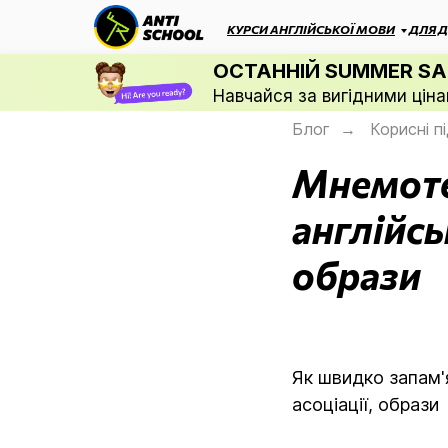
КУРСИ АНГЛІЙСЬКОЇ МОВИ
ДЛЯ Д
ОСТАННІЙ SUMMER SA
Навчайся за вигідними ціна
Блог
Корисні п
→
Мнемоте
англійсь
образи
Як швидко запам'
асоціації, образи