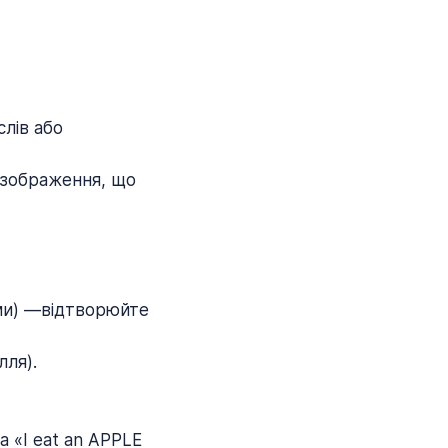
слів або
я зображення, що
ами) —відтворюйте
лля).
 «I eat an APPLE