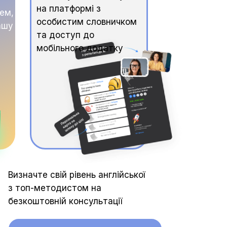
на платформі з
тем,
особистим словничком
ашу
та доступ до
мобільного додатку
Визначте свій рівень англійської
з топ-методистом на
безкоштовній консультації