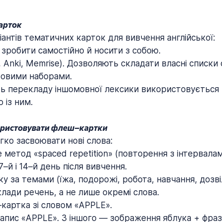
арток
ріантів тематичних карток для вивчення англійської:
о зробити самостійно й носити з собою.
et, Anki, Memrise). Дозволяють складати власні списки 
товими наборами.
мість перекладу іншомовної лексики використовуєтьс
 із ним.
ористовувати флеш–картки
ко засвоювати нові слова:
 метод «spaced repetition» (повторення з інтервал
 7–й і 14–й день після вивчення.
у за темами (їжа, подорожі, робота, навчання, дозві
лади речень, а не лише окремі слова.
картка зі словом «APPLE».
апис «APPLE». З іншого — зображення яблука + фраза