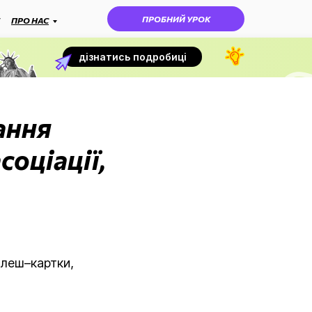
ПРОБНИЙ УРОК
ПРО НАС
дізнатись подробиці
ання
соціації,
флеш–картки,