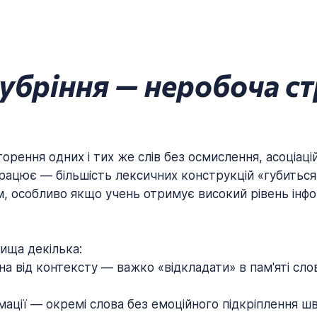
убріння — неробоча ст
орення одних і тих же слів без осмислення, асоціаці
рацює — більшість лексичних конструкцій «губиться»
, особливо якщо учень отримує високий рівень інф
ища декілька:
на від контексту — важко «відкладати» в пам'яті слов
рмації — окремі слова без емоційного підкріплення 