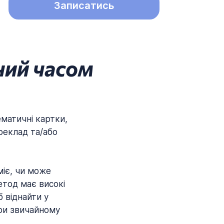
Записатись
ний часом
ематичні картки,
реклад та/або
іє, чи може
етод має високі
 віднайти у
при звичайному