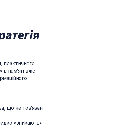
ратегія
й, практичного
 в пам'яті вже
ормаційного
а, що не пов'язані
швидко «зникають»