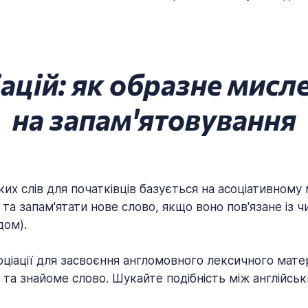
ацій: як образне мисл
на запам'ятовування
ких слів для початківців базується на асоціативному
та запам'ятати нове слово, якщо воно пов'язане із 
дом).
ціації для засвоєння англомовного лексичного матер
к та знайоме слово. Шукайте подібність між англійськ