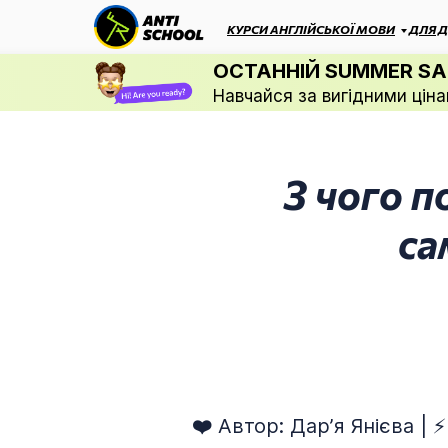
КУРСИ АНГЛІЙСЬКОЇ МОВИ
ДЛЯ Д
ОСТАННІЙ SUMMER SA
Навчайся за вигідними ціна
З чого п
са
❤️
Автор: Дарʼя Янієва | 