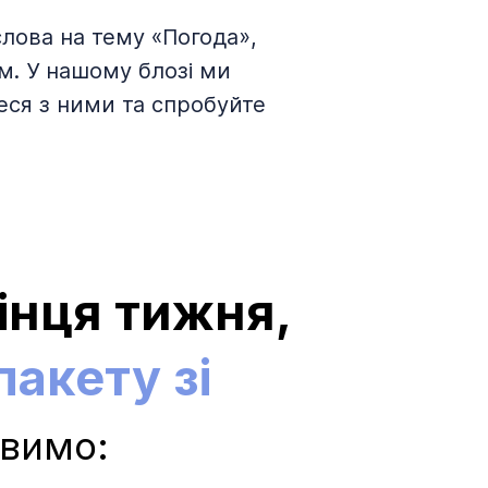
лова на тему «Погода»,
м. У нашому блозі ми
еся з ними та спробуйте
інця тижня,
акету зі
авимо: