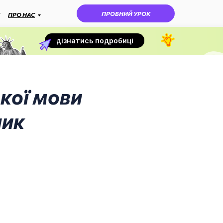
ПРОБНИЙ УРОК
ПРО НАС
дізнатись подробиці
ької мови
ник