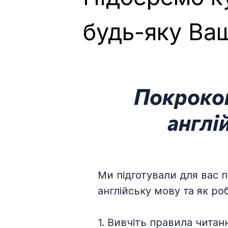
будь-яку Ва
Покроков
англі
Ми підготували для вас п
англійську мову та як ро
1. Вивчіть правила читан