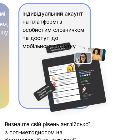
мі
Індивідуальний акаунт
на платформі з
тем,
особистим словничком
ашу
та доступ до
мобільного додатку
Визначте свій рівень англійської
з топ-методистом на