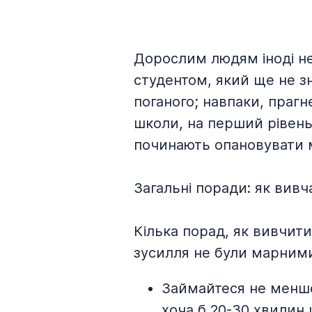
Дорослим людям іноді не
студентом, який ще не зн
поганого; навпаки, прагн
школи, на перший рівень з
починають опановувати м
Загальні поради: як вивч
Кілька порад, як вивчити
зусилля не були марним
Займайтеся не менше 
хоча б 20-30 хвилин 