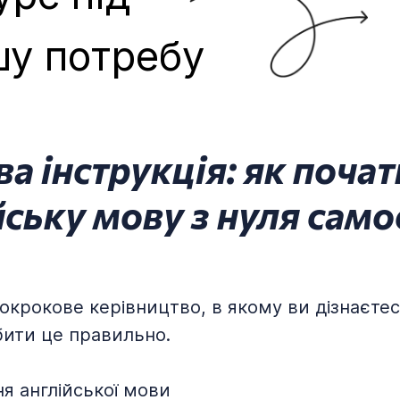
шу потребу
а інструкція: як почат
йську мову з нуля само
окрокове керівництво, в якому ви дізнаєтес
бити це правильно.
ня англійської мови