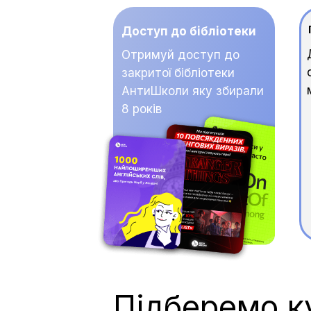
Доступ до бібліотеки
Отримуй доступ до
закритої бібліотеки
АнтиШколи яку збирали
8 років
Підберемо к