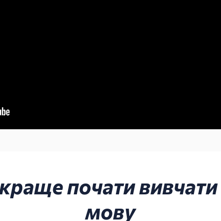
 краще почати вивчати
мову