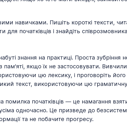
ми навичками. Пишіть короткі тексти, читай
и для початківців і знайдіть співрозмовник
абуті знання на практиці. Проста зубріння 
з пам'яті, якщо їх не застосовувати. Вивчили
ристовуючи цю лексику, і проговоріть його 
ликий текст, використовуючи цю граматичну
а помилка початківців — це намагання взят
з усіма одночасно. Це призведе до безсисте
формації та не побачите прогресу.