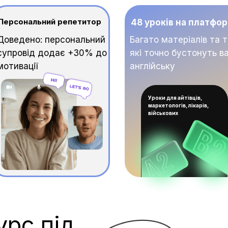
Персональний репетитор
48 уроків на платфор
Доведено: персональний
Багато матеріалів та 
супровід додає +30% до
які точно бустонуть в
мотивації
англійську
Уроки для айтівців,
маркетологів, лікарів,
військових
урс під