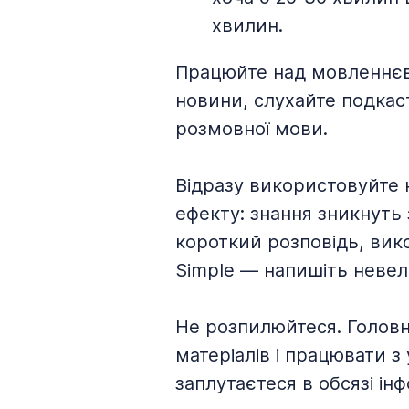
хвилин.
Працюйте над мовленнєви
новини, слухайте подкаст
розмовної мови.
Відразу використовуйте н
ефекту: знання зникнуть 
короткий розповідь, вико
Simple — напишіть неве
Не розпилюйтеся. Головн
матеріалів і працювати 
заплутаєтеся в обсязі ін