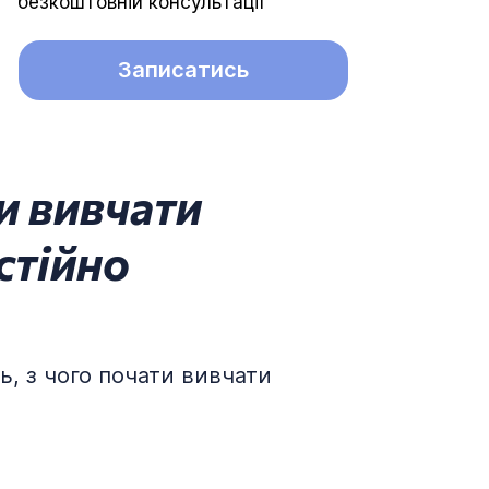
безкоштовній консультації
Записатись
и вивчати
стійно
ь, з чого почати вивчати