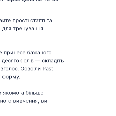
те прості статті та
а для тренування
не принесе бажаного
 десяток слів — складіть
вголос. Освоїли Past
 форму.
и якомога більше
много вивчення, ви