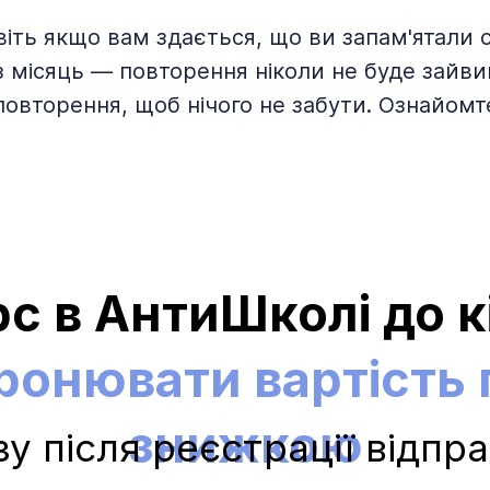
іть якщо вам здається, що ви запам'ятали с
з місяць — повторення ніколи не буде зайви
овторення, щоб нічого не забути. Ознайомт
с в АнтиШколі до к
ронювати вартість п
знижкою
зу після реєстрації відпр