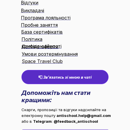
Відгуки
Викладачі
Програма лояльності
Пробне заняття
База сертифікатів
Політика
конфіденційності
Договір оферти
Умови розтермінування
Space Travel Club
📮 Звʼязатись зі мною в чаті
Допоможіть нам стати
кращими:
Скарги, пропозиції та відгуки надсилайте на
електронну пошту
antischool.help@gmail.com
або в
Telegram
:
@feedback_antischool