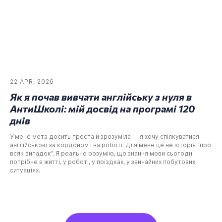
22 APR, 2026
Як я почав вивчати англійську з нуля в
АнтиШколі: мій досвід на програмі 120
днів
У мене мета досить проста й зрозуміла — я хочу спілкуватися
англійською за кордоном і на роботі. Для мене це не історія “про
всяк випадок”. Я реально розумію, що знання мови сьогодні
потрібне в житті, у роботі, у поїздках, у звичайних побутових
ситуаціях.