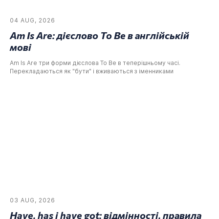
04 AUG, 2026
Am Is Are: дієслово To Be в англійській
мові
Am Is Are три форми дієслова To Be в теперішньому часі.
Перекладаються як "бути" і вживаються з іменниками
03 AUG, 2026
Have, has і have got: відмінності, правила