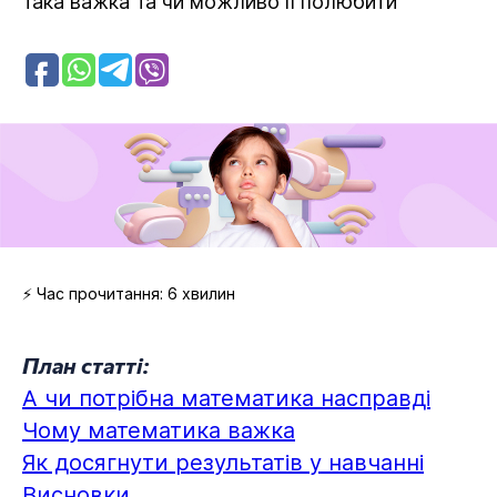
така важка та чи можливо її полюбити
⚡ Час прочитання: 6 хвилин
План статті:
А чи потрібна математика насправді
Чому математика важка
Як досягнути результатів у навчанні
Висновки