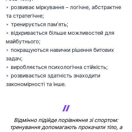
‣
розвиває міркування – логічне, абстрактне
та стратегічне;
‣
тренирується памʼять;
‣
відкривається більше можливостей для
майбутнього;
‣
покращуються навички рішення битових
задач;
‣
виробляється психологічна стійкість;
‣
розвивається здатність знаходити
закономірності та інше.
Відмінно підійде порівняння зі спортом:
тренування допомагають прокачати тіло, а