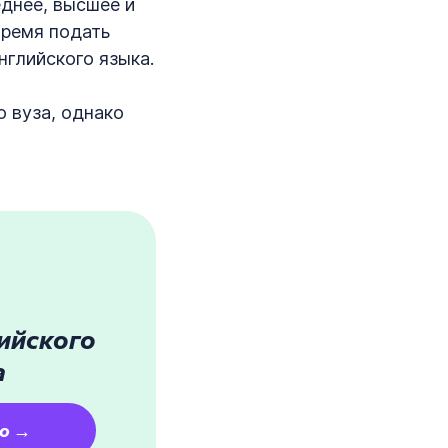
еднее, высшее и
время подать
глийского языка.
о вуза, однако
ийского
а
но →