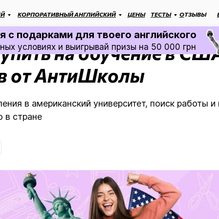
ЕЙ
КОРПОРАТИВНЫЙ АНГЛИЙСКИЙ
ЦЕНЫ
ТЕСТЫ
О
ТЗЫВЫ
 за рубежом
Статья
→
 с подарками для твоего английского
упить на обучение в США
ных условиях и выигрывай призы на 50 000 грн
в от АнтиШколы
ения в американский университет, поиск работы 
о в стране