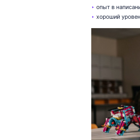
‣
опыт в написан
‣
хороший уровен