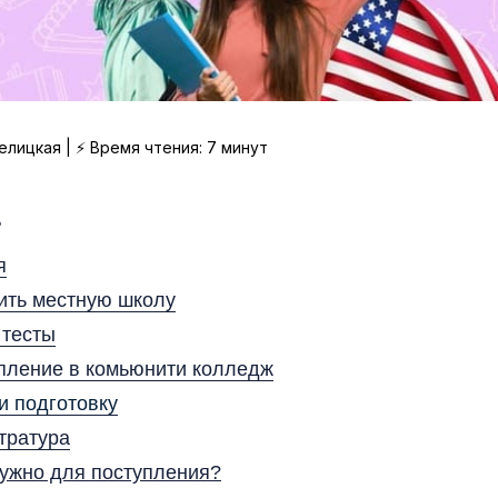
елицкая | ⚡ Время чтения: 7 минут
:
я
ить местную школу
 тесты
пление в комьюнити колледж
и подготовку
тратура
нужно для поступления?