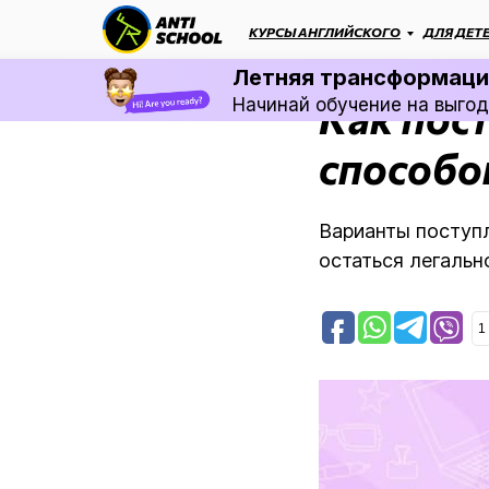
КУРСЫ АНГЛИЙСКОГО
ДЛЯ ДЕТ
Блог
Обучение
→
Летняя трансформация
Как пост
Начинай обучение на выгод
способо
Варианты поступл
остаться легальн
1