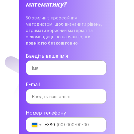
математику?
50 хвилин з професійним
методистом, щоб визначити рівень,
отримати корисний матеріал та
рекомендації по навчанню,
це
повністю безкоштовно
Введіть ваше імʼя
E-mail
Номер телефону
+380