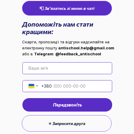
📮 Звʼязатись зі мною в чаті
Допоможіть нам стати
кращими:
Скарги, пропозиції та відгуки надсилайте на
електронну пошту
antischool.help@gmail.com
або в
Telegram
:
@feedback_antischool
Ваше ім’я
+380
Передзвоніть
⭐ Запросити друга