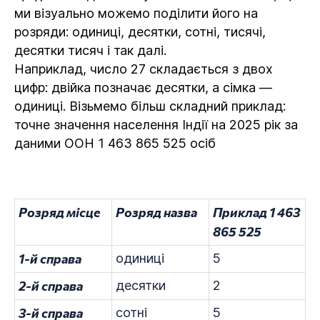
ми візуально можемо поділити його на
розряди: одиниці, десятки, сотні, тисячі,
десятки тисяч і так далі.
Наприклад, число 27 складається з двох
цифр: двійка позначає десятки, а сімка —
одиниці. Візьмемо більш складний приклад:
точне значення населення Індії на 2025 рік за
даними ООН 1 463 865 525 осіб
Розряд місце
Розряд назва
Приклад 1 463
865 525
1-й справа
одиниці
5
2-й справа
десятки
2
3-й справа
сотні
5