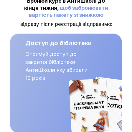
Бронюй курс в АнтиШколі до
кінця тижня,
щоб забронювати
вартість пакету зі знижкою
відразу після реєстрації відправимо:
Доступ до бібліотеки
Отримуй доступ до
закритої бібліотеки
АнтиШколи яку збирали
10 років