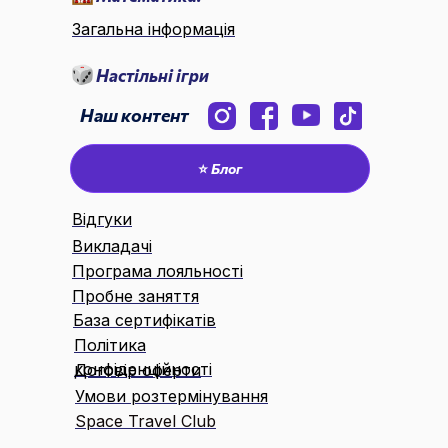
Загальна інформація
Настільні ігри
Наш контент
⭐ Блог
Відгуки
Викладачі
Програма лояльності
Пробне заняття
База сертифікатів
Політика
конфіденційності
Договір оферти
Умови розтермінування
Space Travel Club