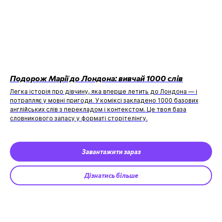
Подорож Марії до Лондона: вивчай 1000 слів
Легка історія про дівчину, яка вперше летить до Лондона — і
потрапляє у мовні пригоди. У коміксі закладено 1000 базових
англійських слів з перекладом і контекстом. Це твоя база
словникового запасу у форматі сторітелінгу.
Завантажити зараз
Дізнатись більше