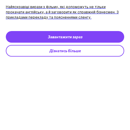
Найяскравіші вирази з фільму, які допоможуть не тільки
прокачати англійську, а й заговорити як справжній бізнесмен. З
прикладами перекладу та поясненнями сленгу.
Завантажити зараз
Дізнатись більше