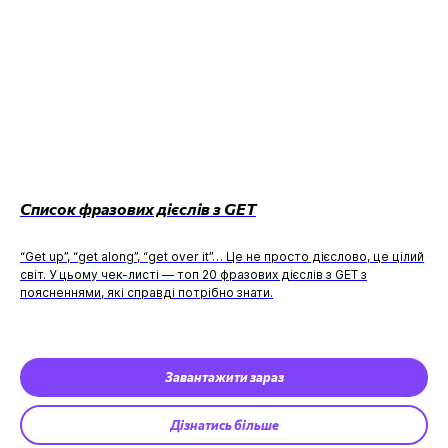
Список фразових дієслів з GET
“Get up”, “get along”, “get over it”… Це не просто дієслово, це цілий
світ. У цьому чек-листі — топ 20 фразових дієслів з GET з
поясненнями, які справді потрібно знати.
Завантажити зараз
Дізнатись більше