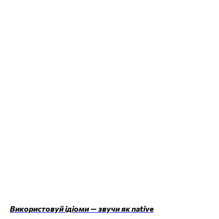
Використовуй ідіоми — звучи як native