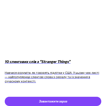
10 сленгових слів з “Stranger Things”
Навчися розуміти, як говорять підлітки у США. У цьому чек-листі
— найпопулярніші сленгові слова з серіалу та їх значення в
сучасному контексті.
Завантажити зараз