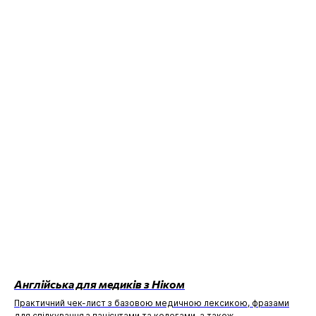
Англійська для медиків з Ніком
Практичний чек-лист з базовою медичною лексикою, фразами
для спілкування з пацієнтами та колегами, а також