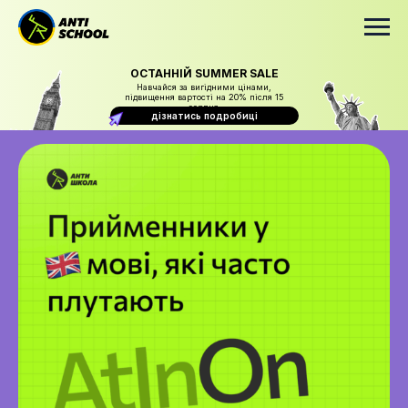
ОСТАННІЙ SUMMER SALE
Навчайся за вигідними цінами,
підвищення вартості на 20% після 15
серпня
дізнатись подробиці