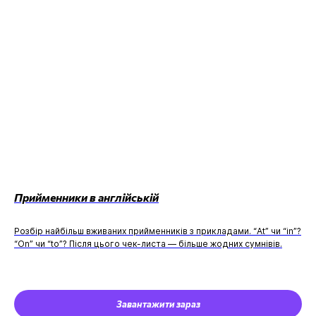
Прийменники в англійській
Розбір найбільш вживаних прийменників з прикладами. “At” чи “in”?
“On” чи “to”? Після цього чек-листа — більше жодних сумнівів.
Завантажити зараз