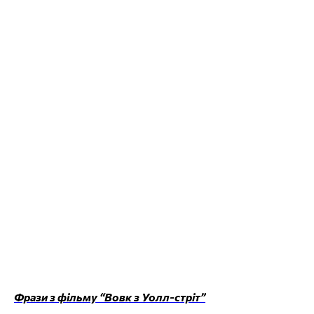
Фрази з фільму “Вовк з Уолл-стріт”