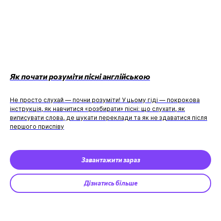
Як почати розуміти пісні англійською
Не просто слухай — почни розуміти! У цьому гіді — покрокова
інструкція, як навчитися «розбирати» пісні: що слухати, як
виписувати слова, де шукати переклади та як не здаватися після
першого приспіву
Завантажити зараз
Дізнатись більше