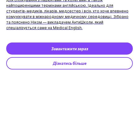
найпоширенішими термінами англійською. Ідеально для
студентів-медиків, лікарів, медсестер і всіх, хто хоче впевнено
комунікувати в міжнародному медичному середовищі. Зібрано
та пояснено Ніком — викладачем АнтиШколи, який
спеціалізується саме на Medical English.
Завантажити зараз
Дізнатись більше