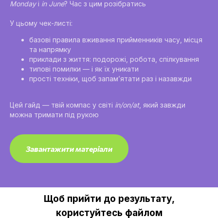
Monday
і
in June
? Час з цим розібратись
У цьому чек-листі:
базові правила вживання прийменників часу, місця
та напрямку
приклади з життя: подорожі, робота, спілкування
типові помилки — і як їх уникати
прості техніки, щоб запам’ятати раз і назавжди
Цей гайд — твій компас у світі
in/on/at
, який завжди
можна тримати під рукою
Завантажити матеріали
Щоб прийти до результату,
користуйтесь файлом