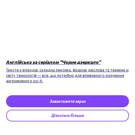
Англійська за серіалом “Чорне дзеркало”
Тексти з епізодів, складна лексика, фразові дієслова та терміни зі
світу технологій — все, що потрібно для впевненого розуміння
англомовного sci-fi.
Завантажити зараз
Дізнатись більше