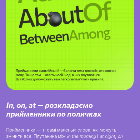
In, on, at — розкладаємо
прийменники по поличках
Прийменники — ті самі маленькі слова, які можуть
змінити все. Плутанина між
in the morning
і
at night
,
on