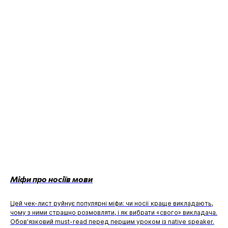
Міфи про носіїв мови
Цей чек-лист руйнує популярні міфи: чи носії краще викладають,
чому з ними страшно розмовляти, і як вибрати «свого» викладача.
Обов’язковий must-read перед першим уроком із native speaker.