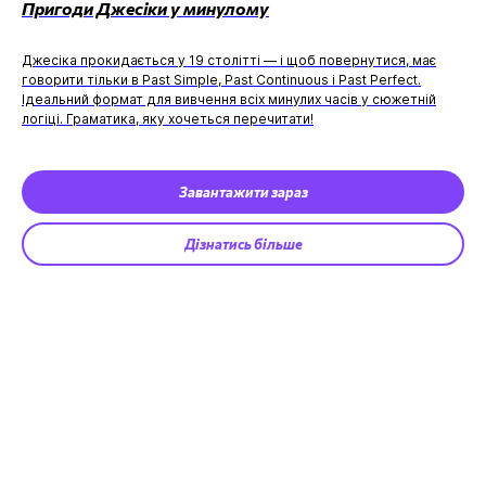
Пригоди Джесіки у минулому
Джесіка прокидається у 19 столітті — і щоб повернутися, має
говорити тільки в Past Simple, Past Continuous і Past Perfect.
Ідеальний формат для вивчення всіх минулих часів у сюжетній
логіці. Граматика, яку хочеться перечитати!
Завантажити зараз
Дізнатись більше