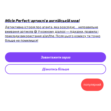
Місія Perfect: артиклі в англійській мові
Детективна історія про агента, яка розслідує… неправильне
вживання артиклів 😅 У кожному діалозі — підказки, правила і
приклади використання a/an/the. Після цього коміксу ти точно
більше не помилишся!
Завантажити зараз
Дізнатись більше
популярний