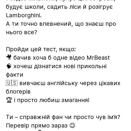
будує школи, садить ліси й розігрує
Lamborghini.
А ти точно впевнений, що знаєш про
нього все?
Пройди цей тест, якщо:
🎥 бачив хоча б одне відео MrBeast
🧠 хочеш дізнатися нові прикольні
факти
🇺🇸 вивчаєш англійську через цікавих
блогерів
🏆 і просто любиш змагання!
Ти – справжній фан чи просто чув ім’я?
Перевір прямо зараз 😉