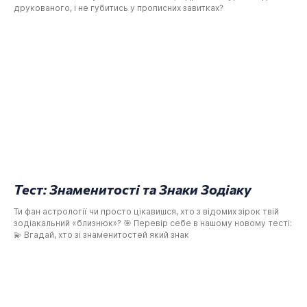
друкованого, і не губитись у прописних завитках?
Тест: Знаменитості та Знаки Зодіаку
Ти фан астрології чи просто цікавишся, хто з відомих зірок твій
зодіакальний «близнюк»? 🎯 Перевір себе в нашому новому тесті:
💫 Вгадай, хто зі знаменитостей який знак