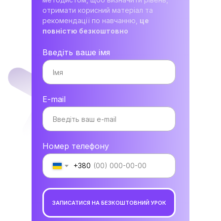
отримати корисний матеріал та
рекомендації по навчанню,
це
повністю безкоштовно
Введіть ваше імя
E-mail
Номер телефону
+380
ЗАПИСАТИСЯ НА БЕЗКОШТОВНИЙ УРОК