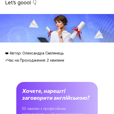
Let’s gooo! 👇
❤️ Автор: Олександра Смілянець
⚡Час на Проходження: 2 хвилини
Хочете, нарешті
заговорити англійською?
50 хвилин з професійним
методистом, щоб визначити рівень,