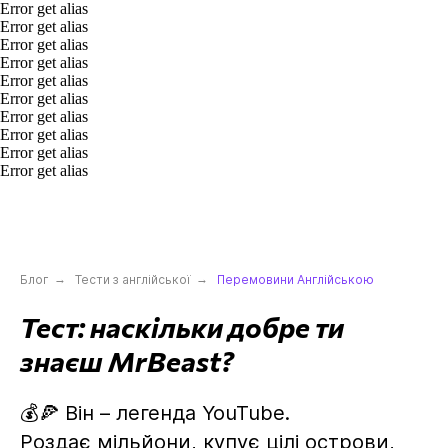
Error get alias
Error get alias
Error get alias
Error get alias
Error get alias
Error get alias
_______
Error get alias
⭐ 4.6 з 5
⭐ 9.5 з 1
Error get alias
Error get alias
Google
Enguide
Error get alias
Блог
→
Тести з англійської
→
Перемовини Англійською
Тест: наскільки добре ти
знаєш MrBeast?
💰🍕 Він – легенда YouTube.
Роздає мільйони, купує цілі острови,