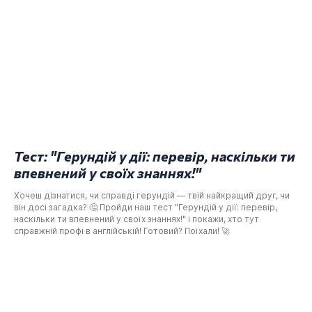
Тест: "Герундій у дії: перевір, наскільки ти
впевнений у своїх знаннях!"
Хочеш дізнатися, чи справді герундій — твій найкращий друг, чи
він досі загадка? 🤔 Пройди наш тест "Герундій у дії: перевір,
наскільки ти впевнений у своїх знаннях!" і покажи, хто тут
справжній профі в англійській! Готовий? Поїхали! 🚀