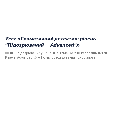
Тест «Граматичний детектив: рівень
"Підозрюваний — Advanced"»
🕵️‍♀️ Ти — підозрюваний у… знанні англійської? 10 каверзних питань.
Рівень: Advanced 😉 ➡️ Почни розслідування прямо зараз!