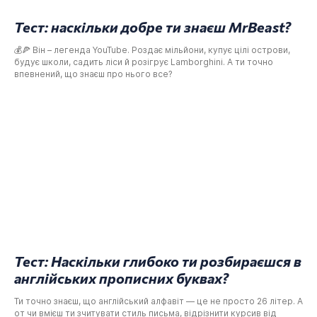
Тест: наскільки добре ти знаєш MrBeast?
💰🍕 Він – легенда YouTube. Роздає мільйони, купує цілі острови,
будує школи, садить ліси й розігрує Lamborghini. А ти точно
впевнений, що знаєш про нього все?
Тест: Наскільки глибоко ти розбираєшся в
англійських прописних буквах?
Ти точно знаєш, що англійський алфавіт — це не просто 26 літер. А
от чи вмієш ти зчитувати стиль письма, відрізнити курсив від