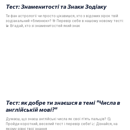
Тест: Знаменитості та Знаки Зодіаку
Ти фан астрології чи просто цікавишся, хто з відомих зірок твій
зодіакальний «близнюк»? 🎯 Перевір себе в нашому новому тесті:
💫 Вгадай, хто зі знаменитостей який знак
Тест: як добре ти знаєшся в темі "Числа в
англійській мові?"
Думаєш, що знаєш англійські числа як свої п'ять пальців? 🤔
Пройди короткий, веселий тест і перевір себе! 📈 Дізнайся, на
якому рівні твої знання