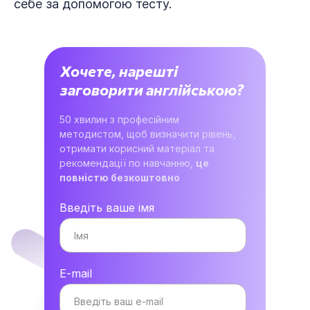
себе за допомогою тесту.
Хочете, нарешті
заговорити англійською?
50 хвилин з професійним
методистом, щоб визначити рівень,
отримати корисний матеріал та
рекомендації по навчанню,
це
повністю безкоштовно
Введіть ваше імя
E-mail