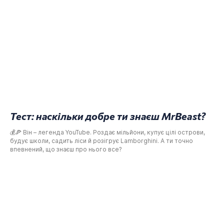
Тест: наскільки добре ти знаєш MrBeast?
💰🍕 Він – легенда YouTube. Роздає мільйони, купує цілі острови,
будує школи, садить ліси й розігрує Lamborghini. А ти точно
впевнений, що знаєш про нього все?