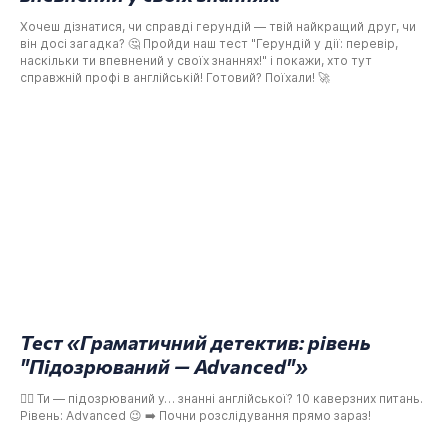
Хочеш дізнатися, чи справді герундій — твій найкращий друг, чи
він досі загадка? 🤔 Пройди наш тест "Герундій у дії: перевір,
наскільки ти впевнений у своїх знаннях!" і покажи, хто тут
справжній профі в англійській! Готовий? Поїхали! 🚀
Тест «Граматичний детектив: рівень
"Підозрюваний — Advanced"»
🕵️‍♀️ Ти — підозрюваний у… знанні англійської? 10 каверзних питань.
Рівень: Advanced 😉 ➡️ Почни розслідування прямо зараз!