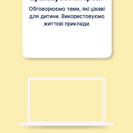
Обговорюємо теми, які цікаві
Обговорюємо теми, які цікаві
для дитини. Використовуємо
для дитини. Використовуємо
життєві приклади.
життєві приклади.