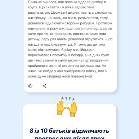
8 із 10 батьків відзначають
прогрес вже після двох