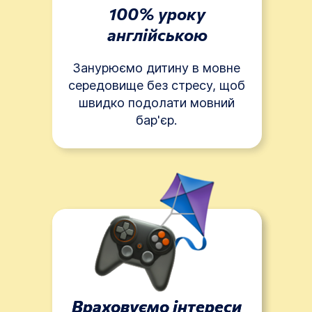
100% уроку
англійською
Занурюємо дитину в мовне
середовище без стресу, щоб
швидко подолати мовний
бар'єр.
Враховуємо інтереси
Враховуємо інтереси