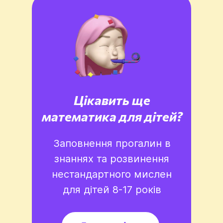
Цікавить ще
математика для дітей?
Заповнення прогалин в
знаннях та розвинення
нестандартного мислен
для дітей 8-17 років