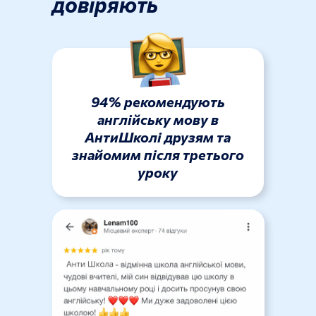
довіряють
94% рекомендують
англійську мову в
АнтиШколі друзям та
знайомим після третього
уроку