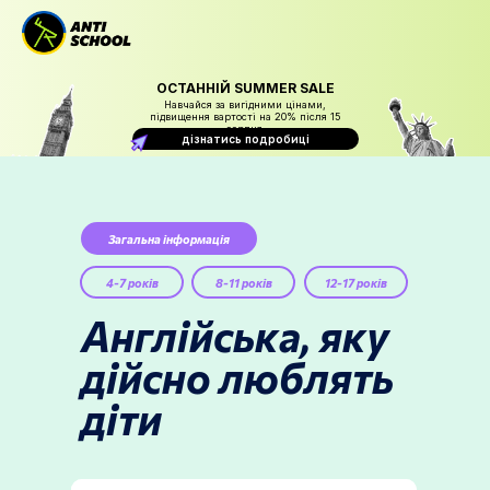
ОСТАННІЙ SUMMER SALE
Навчайся за вигідними цінами,
підвищення вартості на 20% після 15
серпня
дізнатись подробиці
Загальна інформація
4-7 років
8-11 років
12-17 років
Англiйська,
яку
дiйсно люблять
діти