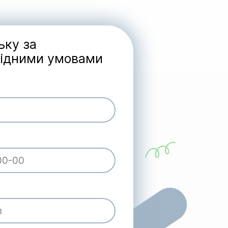
ьку за
гідними умовами