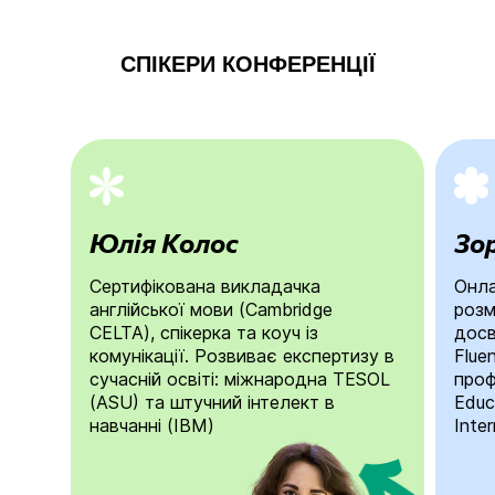
СПІКЕРИ КОНФЕРЕНЦІЇ
Юлія Колос
Зо
Сертифікована викладачка
Онла
англійської мови (Cambridge
розм
CELTA), спікерка та коуч із
досв
комунікації. Розвиває експертизу в
Fluen
сучасній освіті: міжнародна TESOL
проф
(ASU) та штучний інтелект в
Educ
навчанні (IBM)
Inter