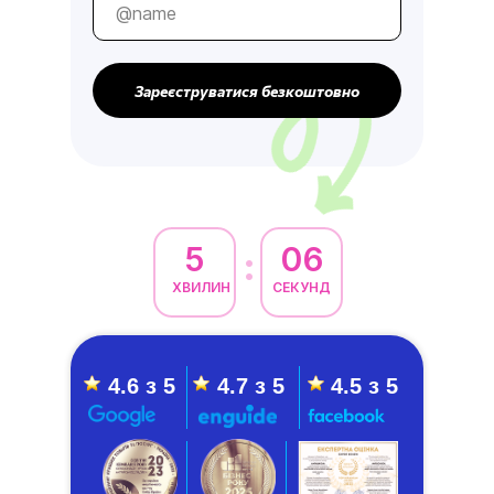
Зареєструватися безкоштовно
5
05
:
ХВИЛИН
СЕКУНД
4.6 з 5
4.7 з 5
4.5 з 5