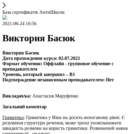
База сертифікатів АнтиШколи
2021-06-24 16:56
Виктория Басюк
Виктория Басюк
Дата прохождения курса: 02.07.2021
Формат обучения: Оффлайн - групповое обучение с
преподавателем
Уровень, который завершил – B1
Подтверждение независимым преподавателем: Нет
Викладач/ка:
Анастасия Маруфенко
Загальний коментар
Граматика
: Граматика у Віки на досить непоганому рівні. Є
розуміння структури речення, може трохи уповільнювати
швидкість розмови на користь граматики. Розвинений навик
самокорекції - це круто.