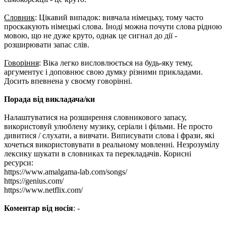
Словник
: Цікавий випадок: вивчала німецьку, тому часто
проскакують німецькі слова. Іноді можна почути слова рідною
мовою, що не дуже круто, однак це сигнал до дії -
розширювати запас слів.
Говоріння
: Віка легко висловлюється на будь-яку тему,
аргументує і доповнює свою думку різними прикладами.
Досить впевнена у своєму говорінні.
Порада від викладача/ки
Налаштуватися на розширення словникового запасу,
використовуй улюблену музику, серіали і фільми. Не просто
дивитися / слухати, а вивчати. Виписувати слова і фрази, які
хочеться використовувати в реальному мовленні. Незрозумілу
лексику шукати в словниках та перекладачів. Корисні
ресурси:
https://www.amalgama-lab.com/songs/
https://genius.com/
https://www.netflix.com/
Коментар від носія
: -